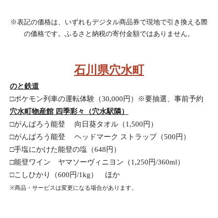
※表記の価格は、いずれもデジタル商品券で現地で引き換える際
の価格です。ふるさと納税の寄付金額ではありません。
石川県穴水町
のと鉄道
□ポケモン列車の運転体験（30,000円）※要抽選、事前予約
穴水町物産館 四季彩々（穴水駅隣）
□がんばろう能登 　向日葵タオル（1,500円）
□がんばろう能登　 ヘッドマーク ストラップ（500円）
□手塩にかけた能登の塩（648円）
□能登ワイン　ヤマソーヴィニヨン（1,250円/360ml）
□こしひかり（600円/1kg）　ほか
※商品・サービスは変更になる場合があります。