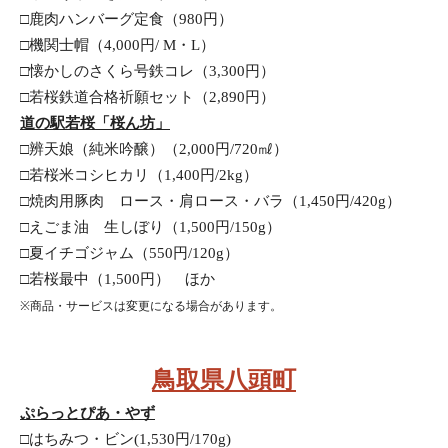
□鹿肉ハンバーグ定食（980円）
□機関士帽（4,000円/ M・L）
□懐かしのさくら号鉄コレ（3,300円）
□若桜鉄道合格祈願セット（2,890円）
道の駅若桜「桜ん坊」
□辨天娘（純米吟醸）（2,000円/720㎖）
□若桜米コシヒカリ（1,400円/2kg）
□焼肉用豚肉　ロース・肩ロース・バラ（1,450円/420g）
□えごま油　生しぼり（1,500円/150g）　
□夏イチゴジャム（550円/120g）
□若桜最中（1,500円）　ほか
※商品・サービスは変更になる場合があります。
鳥取県八頭町
ぷらっとぴあ・やず
□はちみつ・ビン(1,530円/170g)　