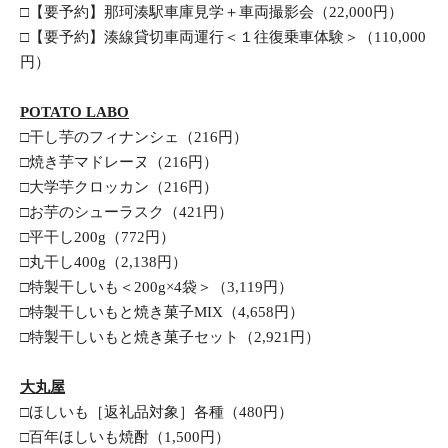
□【要予約】那珂湊駅車庫見学＋車両撮影会（22,000円）
□【要予約】湊線貸切車両運行＜１往復乗車体験＞（110,000
円）
POTATO LABO
□干し芋のフィナンシェ（216円）
□焼き芋マドレーヌ（216円）
□大学芋クロッカン（216円）
□お芋のシューラスク（421円）
□平干し200g（772円）
□丸干し400g（2,138円）
□特製干しいも＜200g×4袋＞（3,119円）
□特製干しいもと焼き菓子MIX（4,658円）
□特製干しいもと焼き菓子セット（2,921円）
大丸屋
□ほしいも［返礼品対象］各種（480円）
□百年ほしいも焼酎（1,500円）