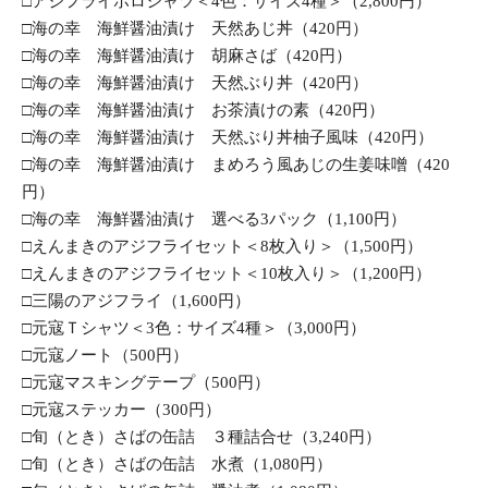
□アジフライポロシャツ＜4色：サイズ4種＞（2,800円）
□海の幸　海鮮醤油漬け　天然あじ丼（420円）
□海の幸　海鮮醤油漬け　胡麻さば（420円）
□海の幸　海鮮醤油漬け　天然ぶり丼（420円）
□海の幸　海鮮醤油漬け　お茶漬けの素（420円）
□海の幸　海鮮醤油漬け　天然ぶり丼柚子風味（420円）
□海の幸　海鮮醤油漬け　まめろう風あじの生姜味噌（420
円）
□海の幸　海鮮醤油漬け　選べる3パック（1,100円）
□えんまきのアジフライセット＜8枚入り＞（1,500円）
□えんまきのアジフライセット＜10枚入り＞（1,200円）
□三陽のアジフライ（1,600円）
□元寇Ｔシャツ＜3色：サイズ4種＞（3,000円）
□元寇ノート（500円）
□元寇マスキングテープ（500円）
□元寇ステッカー（300円）
□旬（とき）さばの缶詰　３種詰合せ（3,240円）
□旬（とき）さばの缶詰　水煮（1,080円）