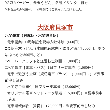
YAZUバーガー、釜玉うどん、各種ドリンク　ほか
※飲食店のみ利用可。一部店舗ではご利用いただけません。
大阪府貝塚市
水間鉄道（貝塚駅・水間観音駅）
□電車開業100周年記念硬券入鋏体験（660円）　
□金胡麻木うどん（水間観音駅内・飲食／温だし800円、冷つ
ゆぶっかけ800円など）
□ペーパークラフト鉄道運転士制帽（1,000円）　
□水間鉄道［電車・バス］1日フリー乗車券（1,060円）
□電車で遊ぼう企画［貸切電車プラン］（5,000円～）※要事
前申し込み
□水間寺ご祈祷付1日フリー乗車券（12,000円）
□オリジナル電車ヘッドマーク装着（15,000円）※要事前申
し込み
□電車運転体験［貸切］（70,000円）※要事前申し込み