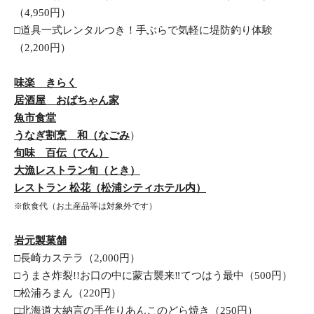
（4,950円）
□道具一式レンタルつき！手ぶらで気軽に堤防釣り体験
（2,200円）
味楽　きらく
居酒屋　おばちゃん家
魚市食堂
うなぎ割烹　和（なごみ
）
旬味　百伝（でん）
大漁レストラン旬（とき）
レストラン 松花（松浦シティホテル内）
※飲食代（お土産品等は対象外です）
岩元製菓舗
□長崎カステラ（2,000円）
□うまさ炸裂!!お口の中に蒙古襲来‼てつはう最中（500円）
□松浦ろまん（220円）
□北海道大納言の手作りあんこのどら焼き（250円）