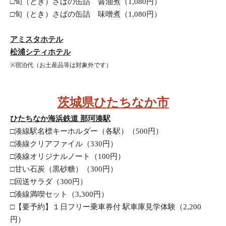
□旬（とき）さばの缶詰　醤油煮（1,080円）
□旬（とき）さばの缶詰　味噌煮（1,080円）
アミスタホテル
松浦シティホテル
※宿泊代（お土産品等は対象外です）
茨城県ひたちなか市
ひたちなか海浜鉄道 那珂湊駅
□湊線駅名標キーホルダー（各駅）（500円）
□湊線クリアファイル（330円）
□湊線オリジナルノート（100円）
□甘い石炭（黒砂糖）（300円）
□回送サラダ（300円）
□湊線満喫セット（3,300円）
□【要予約】１日フリー乗車券付 駅車庫見学体験（2,200
円）