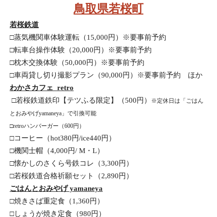
鳥取県若桜町
若桜鉄道
□蒸気機関車体験運転（15,000円）※要事前予約
□転車台操作体験（20,000円）※要事前予約
□枕木交換体験（50,000円）※要事前予約
□車両貸し切り撮影プラン（90,000円）※要事前予約　ほか
わかさカフェ  retro
 □若桜鉄道鉄印【テツふる限定】（500円）
※定休日は「ごはん
とおみやげyamaneya」で引換可能 
□retroハンバーガー（600円）
□コーヒー（hot380円/ice440円）
□機関士帽（4,000円/ M・L）
□懐かしのさくら号鉄コレ（3,300円）
□若桜鉄道合格祈願セット（2,890円）
ごはんとおみやげ yamaneya
□焼きさば重定食（1,360円）
□しょうが焼き定食（980円）