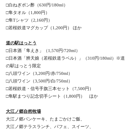
□白ねぎポン酢（630円/180ml）
□隼タオル（1,800円）
□隼Tシャツ（2,160円）
□若桜鉄道マグカップ（1,200円） ほか
道の駅はっとう
□日本酒「隼えき」（1,570円/720ml）
□日本酒「辨天娘（若桜鉄道ラベル）」（310円/180ml）※道
の駅はっとう限定
□八頭ワイン（3,200円/赤/750ml）
□八頭ワイン（3,500円/白/750ml）
□若桜鉄道・信号手旗三本セット（7,500円）
□隼駅まつり記念切手シート（1,800円）　ほか
大江ノ郷自然牧場
大江ノ郷パンケーキ、たまごかけご飯、
大江ノ郷テラスランチ、パフェ、スイーツ、