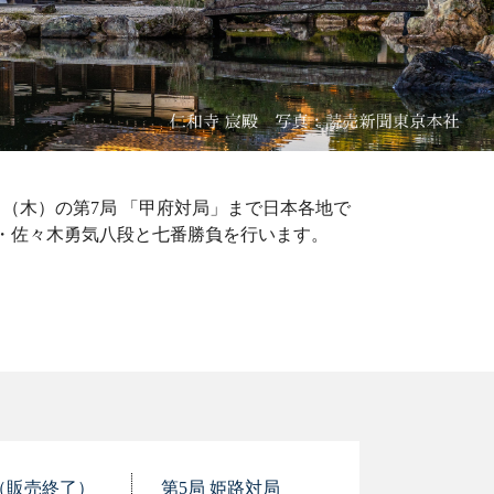
8日（木）の第7局 「甲府対局」まで日本各地で
・佐々木勇気八段と七番勝負を行います。
（販売終了）
第5局 姫路対局