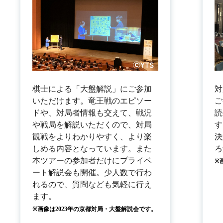
棋士による「大盤解説」にご参加
対
いただけます。竜王戦のエピソー
ご
ドや、対局者情報も交えて、戦況
読
や戦局を解説いただくので、対局
す
観戦をよりわかりやすく、より楽
決
しめる内容となっています。また
ろ
本ツアーの参加者だけにプライベ
※
ート解説会も開催。少人数で行わ
れるので、質問なども気軽に行え
ます。
※画像は2023年の京都対局・大盤解説会です。